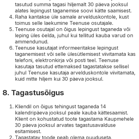
tasutud summa tagasi hiljemalt 30 päeva jooksul
alates lepingust taganemise soovi kätte saamisest.
Raha kantakse üle samale arvelduskontole, kust
toimus selle laekumine Teenuse osutajale.
Teenuse osutajal on õigus lepingust taganeda või
leping üles öelda, juhul kui tellitud kauba varud on
ammendunud.
Teenuse kasutajat informeeritakse lepingust
taganemisest või selle ülesütlemisest viivitamata kas
telefoni, elektronkirja või posti teel. Teenuse
kasutaja tasutud ettemaksed tagastatakse sellisel
juhul Teenuse kasutaja arvelduskontole viivitamata,
kuid mitte hiljem kui 30 päeva jooksul.
8. Tagastusõigus
Kliendil on õigus tehingust taganeda 14
kalendripäeva jooksul peale kauba kättesaamist.
Klient on kohustatud toote tagastama Kaupmehele
30 päeva jooksul arvates tagastusavalduse
esitamisest.
Tagastatav toode peab olema puuduseta,