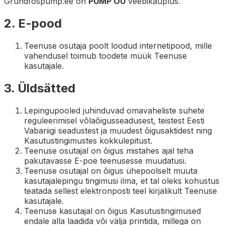
Grundfospump.ee on
PUMP OÜ
veebikauplus.
2. E-pood
Teenuse osutaja poolt loodud internetipood, mille
vahendusel toimub toodete müük Teenuse
kasutajale.
3. Üldsätted
Lepingupooled juhinduvad omavaheliste suhete
reguleerimisel võlaõigusseadusest, teistest Eesti
Vabariigi seadustest ja muudest õigusaktidest ning
Kasutustingimustes kokkulepitust.
Teenuse osutajal on õigus mistahes ajal teha
pakutavasse E-poe teenusesse muudatusi.
Teenuse osutajal on õigus ühepoolselt muuta
kasutajalepingu tingimusi ilma, et tal oleks kohustus
teatada sellest elektronposti teel kirjalikult Teenuse
kasutajale.
Teenuse kasutajal on õigus Kasutustingimused
endale alla laadida või välja printida, millega on