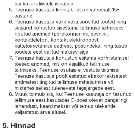
kui ka juriidilistele isikutele.
Teenuse kasutaja kinnitab, et on vähemalt 15-
aastane.
Teenuse kasutaja valib välja soovitud tooted ning
seejärel kohustub sisestama tellimuse täitmiseks
nõutud andmed (perekonnanimi, eesnimi,
kontakttelefon, kontakt elektronpost,
kättetoimetamise aadress, postiindeks) ning tasub
toodete eest valitud makseviisiga.
Teenuse kasutaja kohustub esitama vormistamisel
tõesed andmed, mis on vajalikud tellimuse
täitmiseks. Teenuse osutaja ei vastuta täitmisel
Teenuse kasutaja poolt esitatud ebakorrektsetest
andmetest tingitud tellimuse mittetäitmise või
mistahes sellest tulenevate tagajärgede eest.
Müük toimub siis, kui Teenuse kasutaja on tasunud
tellimuse eest kasutades E-poes olevat pangalingi
lahendust, kaardimakset või teinud ülekande
väljastatud arve alusel.
5. Hinnad