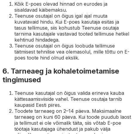
Kõik E-poes olevad hinnad on eurodes ja
sisaldavad käibemaksu.
Teenuse osutajal on õigus igal ajal muuta
kuvatavaid hindu. Kui E-poes kasutaja esitas ja
tasus tellimuse, siis kohustub Teenuse osutaja
tarnima kasutajale vastavad tooted tellimuse hetkel
kehtinud hindadega.
Teenuse osutajal on õigus loobuda tellimuse
täitmisest tehnilise vea olemasolul, mille tõttu on E-
poes toote hind olnud ekslik.
6. Tarneaeg ja kohaletoimetamise
tingimused
Teenuse kasutajal on õigus valida erineva kauba
kättesaamisviiside vahel. Teenuse osutaja tarnib
kaupasid Eesti piires.
Toodete tarneaeg on 2–14 päeva. Maksimaalne
tarneaeg on kuni 60 päeva. Kui toode puudub laost
ja tellimust ei ole võimalik täita, siis võtab E-poe
töötaja kasutajaga ühendust ja pakub välja