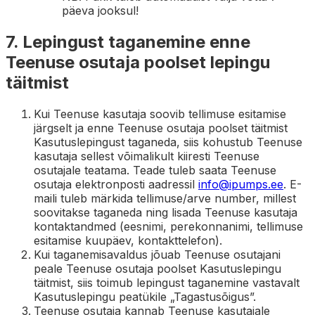
päeva jooksul!
7. Lepingust taganemine enne
Teenuse osutaja poolset lepingu
täitmist
Kui Teenuse kasutaja soovib tellimuse esitamise
järgselt ja enne Teenuse osutaja poolset täitmist
Kasutuslepingust taganeda, siis kohustub Teenuse
kasutaja sellest võimalikult kiiresti Teenuse
osutajale teatama. Teade tuleb saata Teenuse
osutaja elektronposti aadressil
info@ipumps.ee
. E-
maili tuleb märkida tellimuse/arve number, millest
soovitakse taganeda ning lisada Teenuse kasutaja
kontaktandmed (eesnimi, perekonnanimi, tellimuse
esitamise kuupäev, kontakttelefon).
Kui taganemisavaldus jõuab Teenuse osutajani
peale Teenuse osutaja poolset Kasutuslepingu
täitmist, siis toimub lepingust taganemine vastavalt
Kasutuslepingu peatükile „Tagastusõigus”.
Teenuse osutaja kannab Teenuse kasutajale