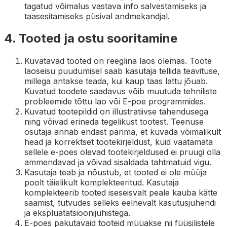
tagatud võimalus vastava info salvestamiseks ja
taasesitamiseks püsival andmekandjal.
4. Tooted ja ostu sooritamine
Kuvatavad tooted on reeglina laos olemas. Toote
laoseisu puudumisel saab kasutaja tellida teavituse,
millega antakse teada, kui kaup taas lattu jõuab.
Kuvatud toodete saadavus võib muutuda tehniliste
probleemide tõttu lao või E-poe programmides.
Kuvatud tootepildid on illustratiivse tähendusega
ning võivad erineda tegelikust tootest. Teenuse
osutaja annab endast parima, et kuvada võimalikult
head ja korrektset tootekirjeldust, kuid vaatamata
sellele e-poes olevad tootekirjeldused ei pruugi olla
ammendavad ja võivad sisaldada tahtmatuid vigu.
Kasutaja teab ja nõustub, et tooted ei ole müüja
poolt täielikult komplekteeritud. Kasutaja
komplekteerib tooted iseseisvalt peale kauba kätte
saamist, tutvudes selleks eelnevalt kasutusjuhendi
ja ekspluatatsioonijuhistega.
E-poes pakutavaid tooteid müüakse nii füüsilistele