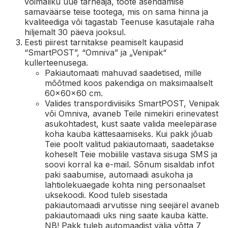
võimaliku uue tarneaja, toote asendamise
samaväärse teise tootega, mis on sama hinna ja
kvaliteediga või tagastab Teenuse kasutajale raha
hiljemalt 30 päeva jooksul.
Eesti piirest tarnitakse peamiselt kaupasid
“SmartPOST”, “Omniva” ja „Venipak“
kullerteenusega.
Pakiautomaati mahuvad saadetised, mille
mõõtmed koos pakendiga on maksimaalselt
60×60×60 cm.
Valides transpordiviisiks SmartPOST, Venipak
või Omniva, avaneb Teile nimekiri erinevatest
asukohtadest, kust saate valida meelepärase
koha kauba kättesaamiseks. Kui pakk jõuab
Teie poolt valitud pakiautomaati, saadetakse
koheselt Teie mobiilile vastava sisuga SMS ja
soovi korral ka e-mail. Sõnum sisaldab infot
paki saabumise, automaadi asukoha ja
lahtiolekuaegade kohta ning personaalset
uksekoodi. Kood tuleb sisestada
pakiautomaadi arvutisse ning seejärel avaneb
pakiautomaadi uks ning saate kauba kätte.
NB! Pakk tuleb automaadist välja võtta 7