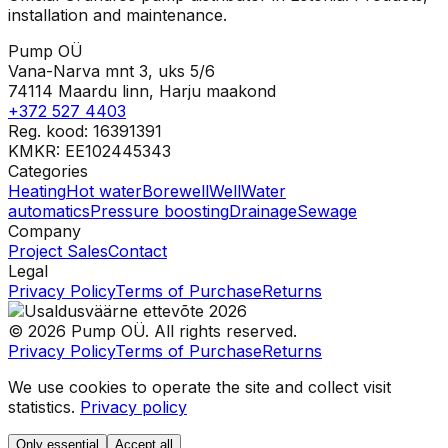
installation and maintenance.
Pump OÜ
Vana-Narva mnt 3, uks 5/6
74114 Maardu linn, Harju maakond
+372 527 4403
Reg. kood: 16391391
KMKR: EE102445343
Categories
Heating
Hot water
Borewell
Well
Water
automatics
Pressure boosting
Drainage
Sewage
Company
Project Sales
Contact
Legal
Privacy Policy
Terms of Purchase
Returns
©
2026
Pump OÜ
.
All rights reserved.
Privacy Policy
Terms of Purchase
Returns
We use cookies to operate the site and collect visit
statistics.
Privacy policy
Only essential
Accept all