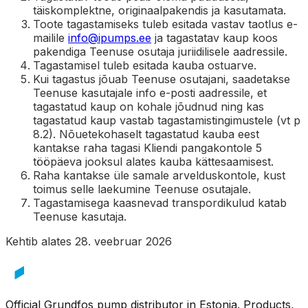
täiskomplektne, originaalpakendis ja kasutamata.
Toote tagastamiseks tuleb esitada vastav taotlus e-
mailile
info@ipumps.ee
ja tagastatav kaup koos
pakendiga Teenuse osutaja juriidilisele aadressile.
Tagastamisel tuleb esitada kauba ostuarve.
Kui tagastus jõuab Teenuse osutajani, saadetakse
Teenuse kasutajale info e-posti aadressile, et
tagastatud kaup on kohale jõudnud ning kas
tagastatud kaup vastab tagastamistingimustele (vt p
8.2). Nõuetekohaselt tagastatud kauba eest
kantakse raha tagasi Kliendi pangakontole 5
tööpäeva jooksul alates kauba kättesaamisest.
Raha kantakse üle samale arvelduskontole, kust
toimus selle laekumine Teenuse osutajale.
Tagastamisega kaasnevad transpordikulud katab
Teenuse kasutaja.
Kehtib alates 28. veebruar 2026
Official Grundfos pump distributor in Estonia. Products,