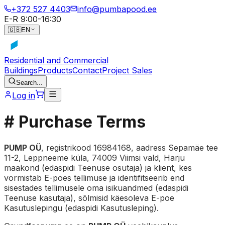
+372 527 4403
info@pumbapood.ee
E-R 9:00-16:30
🇬🇧
EN
Residential and Commercial
Buildings
Products
Contact
Project Sales
Search...
Log in
# Purchase Terms
PUMP OÜ
, registrikood 16984168, aadress Sepamäe tee
11-2, Leppneeme küla, 74009 Viimsi vald, Harju
maakond (edaspidi Teenuse osutaja) ja klient, kes
vormistab E-poes tellimuse ja identifitseerib end
sisestades tellimusele oma isikuandmed (edaspidi
Teenuse kasutaja), sõlmisid käesoleva E-poe
Kasutuslepingu (edaspidi Kasutusleping).