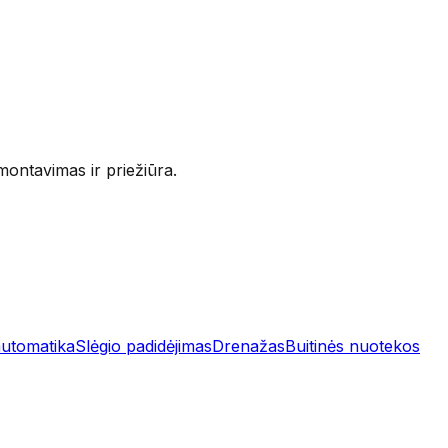
 montavimas ir priežiūra.
utomatika
Slėgio padidėjimas
Drenažas
Buitinės nuotekos