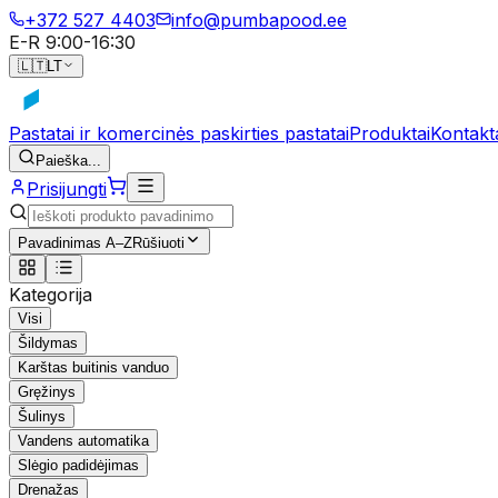
+372 527 4403
info@pumbapood.ee
E-R 9:00-16:30
🇱🇹
LT
Pastatai ir komercinės paskirties pastatai
Produktai
Kontakt
Paieška...
Prisijungti
Pavadinimas A–Z
Rūšiuoti
Kategorija
Visi
Šildymas
Karštas buitinis vanduo
Gręžinys
Šulinys
Vandens automatika
Slėgio padidėjimas
Drenažas