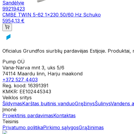
Sandėlyje
99219423
CMBE TWIN 5-62 1x230 50/60 Hz Schuko
5954,13 €
Oficialus Grundfos siurblių pardavėjas Estijoje. Produktai,
Pump OÜ
Vana-Narva mnt 3, uks 5/6
74114 Maardu linn, Harju maakond
+372 527 4403
Reg. kood: 16391391
KMKR: EE102445343
Veiklos sritys
Šildymas
Karštas buitinis vanduo
Gręžinys
Šulinys
Vandens a
Įmonė
Projektinis pardavimas
Kontaktas
Teisinis
Privatumo politika
Pirkimo sąlygos
Grąžinimas