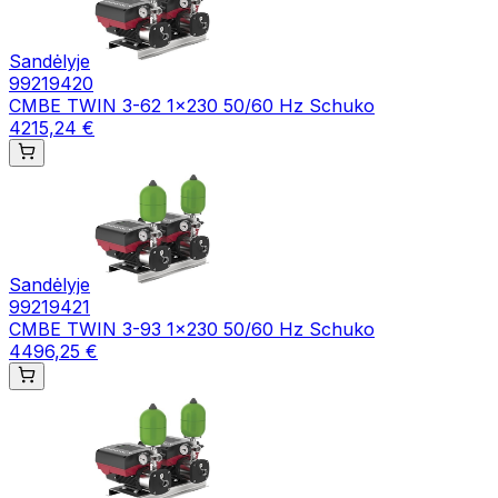
Sandėlyje
99219420
CMBE TWIN 3-62 1x230 50/60 Hz Schuko
4215,24 €
Sandėlyje
99219421
CMBE TWIN 3-93 1x230 50/60 Hz Schuko
4496,25 €