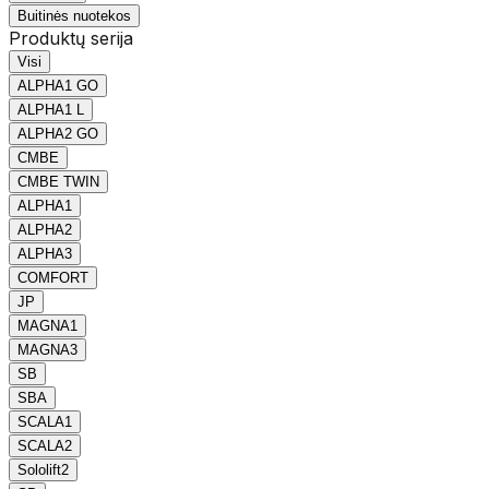
Buitinės nuotekos
Produktų serija
Visi
ALPHA1 GO
ALPHA1 L
ALPHA2 GO
CMBE
CMBE TWIN
ALPHA1
ALPHA2
ALPHA3
COMFORT
JP
MAGNA1
MAGNA3
SB
SBA
SCALA1
SCALA2
Sololift2