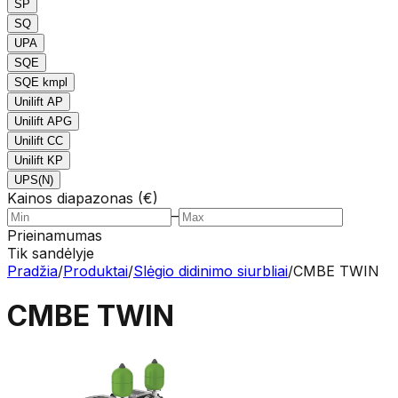
SP
SQ
UPA
SQE
SQE kmpl
Unilift AP
Unilift APG
Unilift CC
Unilift KP
UPS(N)
Kainos diapazonas (€)
–
Prieinamumas
Tik sandėlyje
Pradžia
/
Produktai
/
Slėgio didinimo siurbliai
/
CMBE TWIN
CMBE TWIN