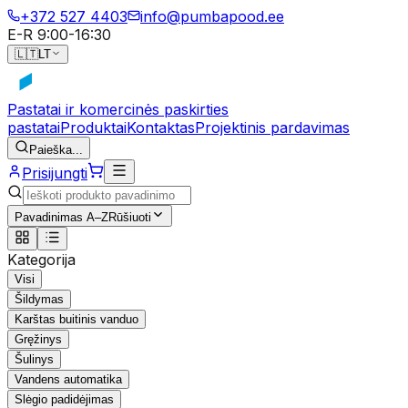
+372 527 4403
info@pumbapood.ee
E-R 9:00-16:30
🇱🇹
LT
Pastatai ir komercinės paskirties
pastatai
Produktai
Kontaktas
Projektinis pardavimas
Paieška...
Prisijungti
Pavadinimas A–Z
Rūšiuoti
Kategorija
Visi
Šildymas
Karštas buitinis vanduo
Gręžinys
Šulinys
Vandens automatika
Slėgio padidėjimas