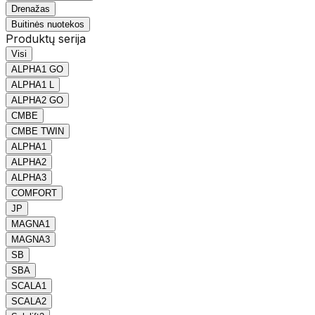
Drenažas
Buitinės nuotekos
Produktų serija
Visi
ALPHA1 GO
ALPHA1 L
ALPHA2 GO
CMBE
CMBE TWIN
ALPHA1
ALPHA2
ALPHA3
COMFORT
JP
MAGNA1
MAGNA3
SB
SBA
SCALA1
SCALA2