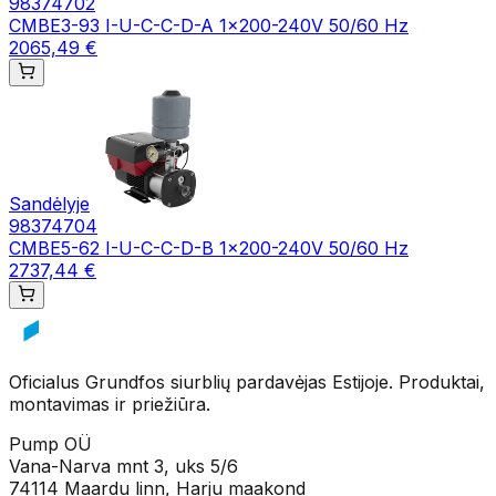
98374702
CMBE3-93 I-U-C-C-D-A 1x200-240V 50/60 Hz
2065,49 €
Sandėlyje
98374704
CMBE5-62 I-U-C-C-D-B 1x200-240V 50/60 Hz
2737,44 €
Oficialus Grundfos siurblių pardavėjas Estijoje. Produktai,
montavimas ir priežiūra.
Pump OÜ
Vana-Narva mnt 3, uks 5/6
74114 Maardu linn, Harju maakond