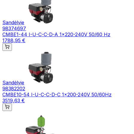
Sandėlyje
98374697
CMBE1-44 I-U-C-C-D-A 1x220-240V 50/60 Hz
1788,95 €
Sandėlyje
98382202
CMBE10-54 I-U-C-C-D-C 1x200-240V 50/60Hz
3519,63 €