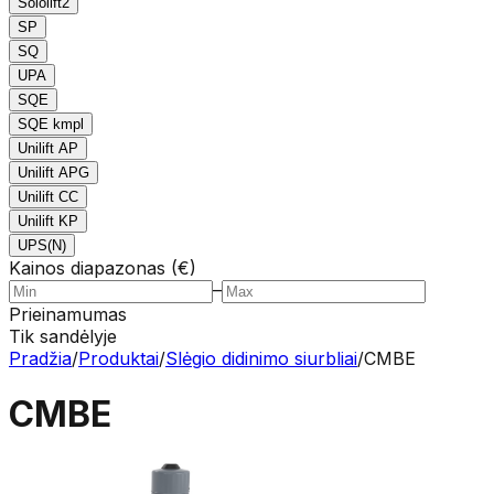
Sololift2
SP
SQ
UPA
SQE
SQE kmpl
Unilift AP
Unilift APG
Unilift CC
Unilift KP
UPS(N)
Kainos diapazonas (€)
–
Prieinamumas
Tik sandėlyje
Pradžia
/
Produktai
/
Slėgio didinimo siurbliai
/
CMBE
CMBE